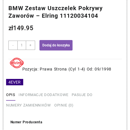
BMW Zestaw Uszczelek Pokrywy
Zaworów – Elring 11120034104
zł
149.95
ilość
-
+
Dodaj do koszyka
BMW
Zestaw
Uszczelek
Pokrywy
Pozycja: Prawa Strona (Cyl 1-4) Od: 09/1998
Zaworów
-
4EVER
Elring
11120034104
OPIS
INFORMACJE DODATKOWE
PASUJE DO
NUMERY ZAMIENNIKÓW
OPINIE (0)
Numer Producenta