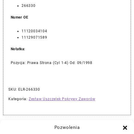
266330
Numer OE
11120034104
11129071589
Notatka:
Pozycja: Prawa Strona (Cyl 1-4) Od: 09/1998
SKU:
ELR-266330
Kategoria:
Zestaw Uszczelek Pokrywy Zaworów
Najlepszej Jakości Części Samochodowe z Gwarancją Dożywotnią!*
Pozwolenia