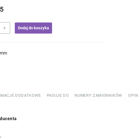
5
+
Dodaj do koszyka
ak
0mm
243303
RMACJE DODATKOWE
PASUJE DO
NUMERY ZAMIENNIKÓW
OPIN
ducenta