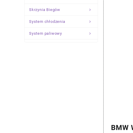
Skrzynia Biegów
System chłodzenia
System paliwowy
Układ Kierowniczy
Zawieszenie
BMW W