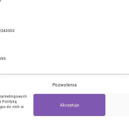
5
2243303
595
Pozwolenia
Najlepszej Jakości Części Samochodowe z Gwarancją Dożywotnią!*
 marketingowych
z Polityką
Akceptuje
ępu do nich w
Polityka Prywatności
Regulamin
/
Ciasteczk
© 2026
DKTNY Garage
Designed by
Themehunk WordPress Them