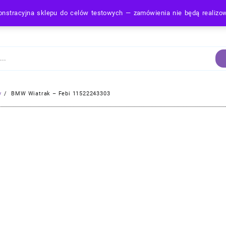
nstracyjna sklepu do celów testowych — zamówienia nie będą realiz
Strona Główna
y
BMW Wiatrak – Febi 11522243303