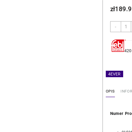
zł
189.9
ilość
-
BMW
Wiatr
-
Febi
42
11522
4EVER
OPIS
INFO
Numer Pro