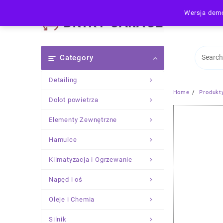
Skip
Wersja demo
to
content
Category
Detailing
Home
Produkt
Dolot powietrza
Elementy Zewnętrzne
Hamulce
Klimatyzacja i Ogrzewanie
Napęd i oś
Oleje i Chemia
Silnik