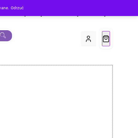
owane.
Odrzuć
Produkty
Moje Konto
Koszyk
Do Kasy