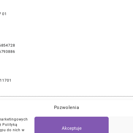
7 01
6854728
6793886
11701
Pozwolenia
Najlepszej Jakości Części Samochodowe z Gwarancją Dożywotnią!*
 marketingowych
z Polityką
Akceptuje
ępu do nich w
Polityka Prywatności
Regulamin
/
Ciasteczk