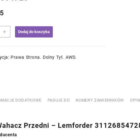
5
+
Dodaj do koszyka
cz
ni
ycja: Prawa Strona. Dolny Tył. AWD.
rder
854728
RMACJE DODATKOWE
PASUJE DO
NUMERY ZAMIENNIKÓW
OPIN
ahacz Przedni – Lemforder 3112685472
ducenta