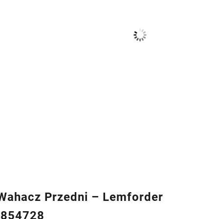
ahacz Przedni – Lemforder
6854728