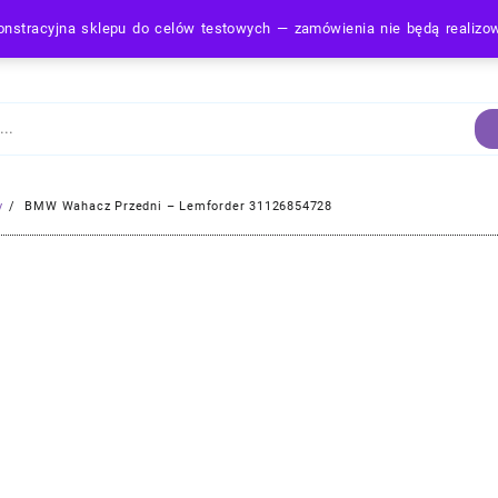
nstracyjna sklepu do celów testowych — zamówienia nie będą realiz
Strona Główna
y
BMW Wahacz Przedni – Lemforder 31126854728