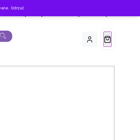
owane.
Odrzuć
Produkty
Moje Konto
Koszyk
Do Kasy