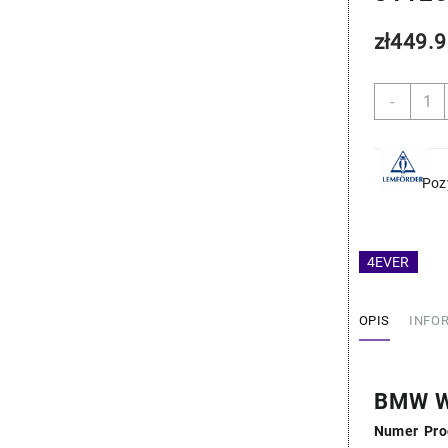
zł
449.9
ilość
-
BMW
Waha
Przed
-
Poz
Lemfo
31126
4EVER
OPIS
INFO
BMW W
Numer Pro