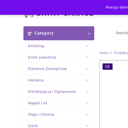
Skip
Wersja demo
to
content
Category
Detailing
Home
Produkt
Dolot powietrza
OE
Elementy Zewnętrzne
Hamulce
Klimatyzacja i Ogrzewanie
Napęd i oś
Oleje i Chemia
Silnik