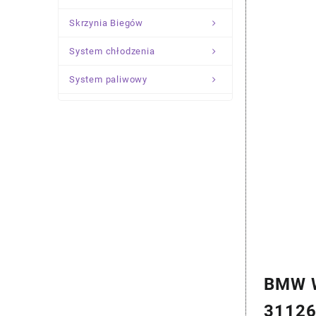
Skrzynia Biegów
System chłodzenia
System paliwowy
Układ Kierowniczy
Zawieszenie
BMW W
3112