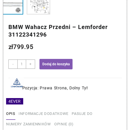
BMW Wahacz Przedni – Lemforder
31122341296
zł
799.95
ilość
-
+
Dodaj do koszyka
BMW
Wahacz
Przedni
-
Pozycja: Prawa Strona, Dolny Tył
Lemforder
31122341296
4EVER
OPIS
INFORMACJE DODATKOWE
PASUJE DO
NUMERY ZAMIENNIKÓW
OPINIE (0)