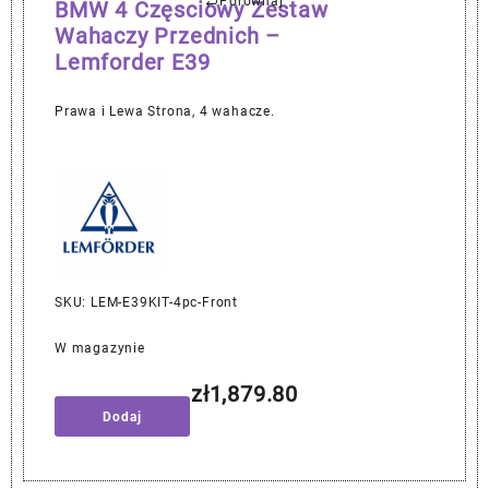
Porównaj
BMW 4 Częsciowy Zestaw
Wahaczy Przednich –
Lemforder E39
Prawa i Lewa Strona, 4 wahacze.
SKU: LEM-E39KIT-4pc-Front
W magazynie
zł
1,879.80
Dodaj