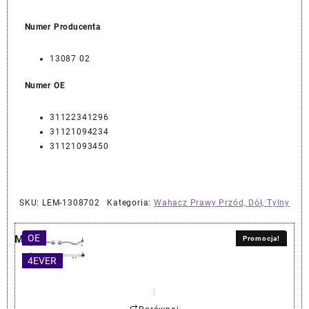
Numer Producenta
13087 02
Numer OE
31122341296
31121094234
31121093450
SKU:
LEM-1308702
Kategoria:
Wahacz Prawy Przód, Dół, Tylny
OE
Może spodoba się również…
Promocja!
4EVER