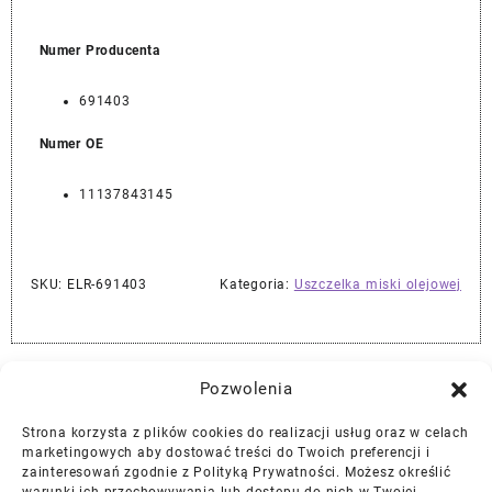
Numer Producenta
691403
Numer OE
11137843145
SKU:
ELR-691403
Kategoria:
Uszczelka miski olejowej
Najlepszej Jakości Części Samochodowe z Gwarancją Dożywotnią!*
Pozwolenia
Strona korzysta z plików cookies do realizacji usług oraz w celach
Gwarancja i Zwroty
marketingowych aby dostować treści do Twoich preferencji i
zainteresowań zgodnie z Polityką Prywatności. Możesz określić