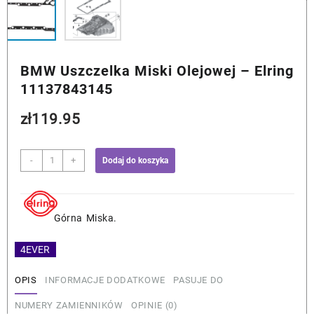
BMW Uszczelka Miski Olejowej – Elring
11137843145
zł
119.95
ilość
-
+
Dodaj do koszyka
BMW
Uszczelka
Miski
Olejowej
Górna Miska.
-
Elring
4EVER
11137843145
OPIS
INFORMACJE DODATKOWE
PASUJE DO
NUMERY ZAMIENNIKÓW
OPINIE (0)