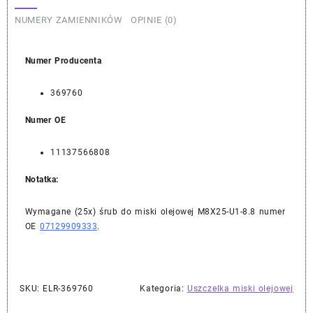
NUMERY ZAMIENNIKÓW
OPINIE (0)
Numer Producenta
369760
Numer OE
11137566808
Notatka:
Wymagane (25x) śrub do miski olejowej M8X25-U1-8.8 numer
OE
07129909333
.
SKU:
ELR-369760
Kategoria:
Uszczelka miski olejowej