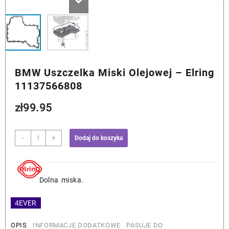
BMW Uszczelka Miski Olejowej – Elring
11137566808
zł
99.95
ilość
-
+
Dodaj do koszyka
BMW
Uszczelka
Miski
Olejowej
Dolna miska.
-
Elring
4EVER
11137566808
OPIS
INFORMACJE DODATKOWE
PASUJE DO