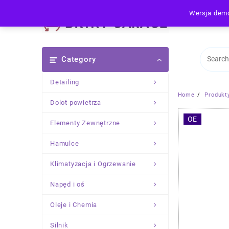
Skip
Wersja demo
to
content
Category
Detailing
Home
Produkt
Dolot powietrza
OE
Elementy Zewnętrzne
Hamulce
Klimatyzacja i Ogrzewanie
Napęd i oś
Oleje i Chemia
Silnik