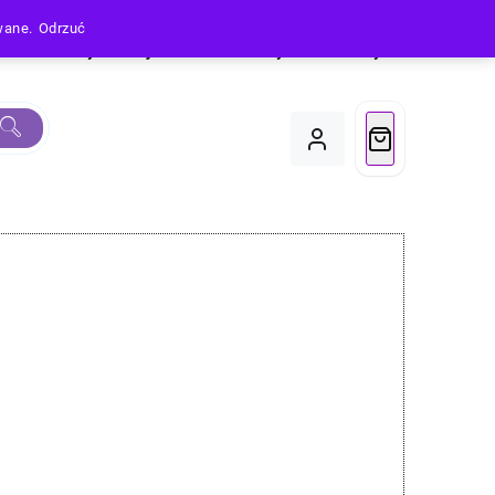
owane.
Odrzuć
Produkty
Moje Konto
Koszyk
Do Kasy