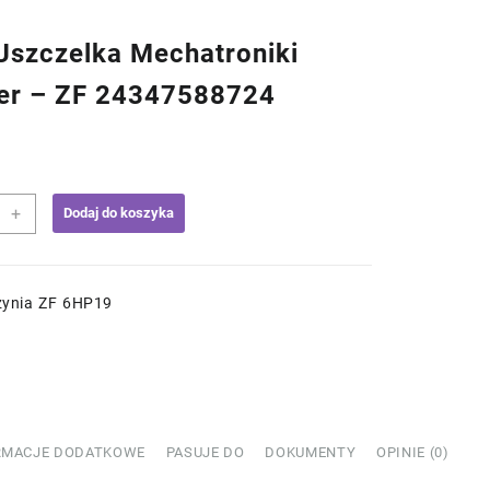
szczelka Mechatroniki
er – ZF 24347588724
+
Dodaj do koszyka
elka
troniki
er
zynia ZF 6HP19
588724
RMACJE DODATKOWE
PASUJE DO
DOKUMENTY
OPINIE (0)