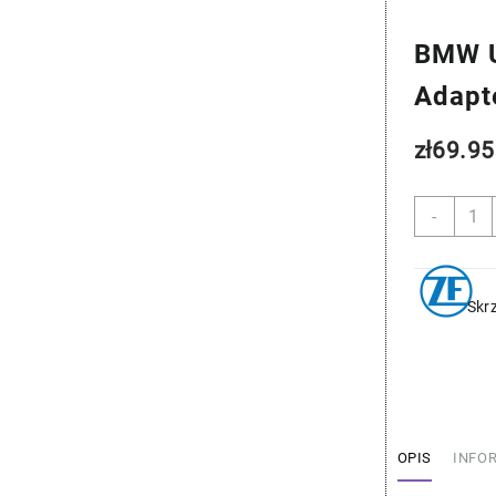
BMW U
Adapt
zł
69.95
ilość
-
BMW
Uszcz
Mecha
Adapt
Skr
-
ZF
24347
OPIS
INFO