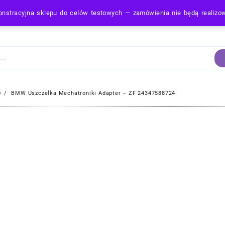
nstracyjna sklepu do celów testowych — zamówienia nie będą realiz
Strona Główna
y
BMW Uszczelka Mechatroniki Adapter – ZF 24347588724