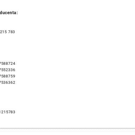
ducenta:
 215 783
7588724
7552336
7588759
7536362
1215783