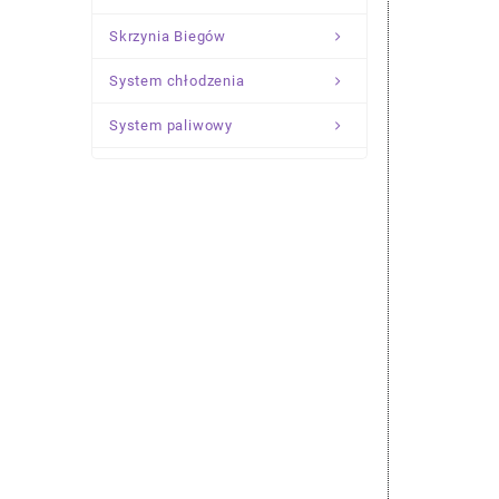
Skrzynia Biegów
System chłodzenia
System paliwowy
Układ Kierowniczy
Zawieszenie