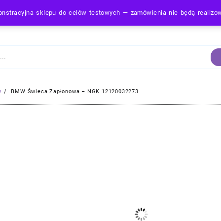
nstracyjna sklepu do celów testowych — zamówienia nie będą realiz
Strona Główna
y
BMW Świeca Zapłonowa – NGK 12120032273