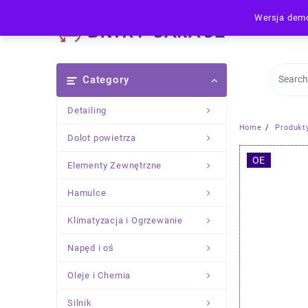
Skip
Wersja demo
to
content
Category
Detailing
Home
Produkt
Dolot powietrza
OE
Elementy Zewnętrzne
Hamulce
Klimatyzacja i Ogrzewanie
Napęd i oś
Oleje i Chemia
Silnik