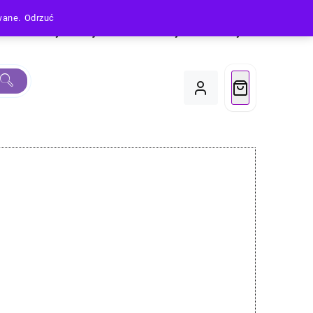
owane.
Odrzuć
Produkty
Moje Konto
Koszyk
Do Kasy