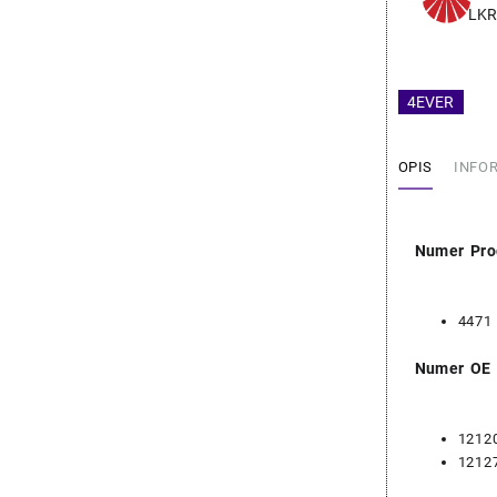
–
LK
NGK
12120
4EVER
OPIS
INFO
Numer Pro
4471
Numer OE
1212
1212