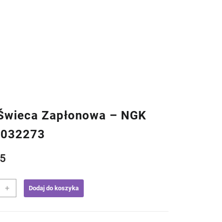
wieca Zapłonowa – NGK
0032273
5
+
Dodaj do koszyka
a
onowa