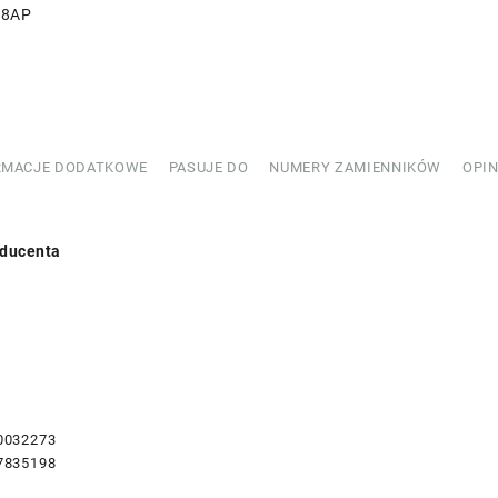
R8AP
032273
RMACJE DODATKOWE
PASUJE DO
NUMERY ZAMIENNIKÓW
OPIN
ducenta
0032273
7835198