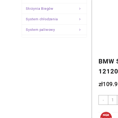
Skrzynia Biegów
System chłodzenia
System paliwowy
Układ Kierowniczy
Zawieszenie
BMW Ś
1212
zł
109.9
ilość
-
BMW
Świec
Zapł