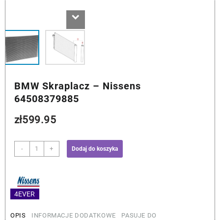
BMW Skraplacz – Nissens
64508379885
zł
599.95
ilość
-
+
Dodaj do koszyka
BMW
Skraplacz
-
Nissens
4EVER
64508379885
OPIS
INFORMACJE DODATKOWE
PASUJE DO