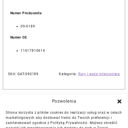
Numer Producenta
09-0189
Numer OE
11617810614
SKU:
GAT-090189
Kategoria:
Rury i węże intercoolera
Najlepszej Jakości Części Samochodowe z Gwarancją Dożywotnią!*
Pozwolenia
Strona korzysta z plików cookies do realizacji usług oraz w celach
Gwarancja i Zwroty
marketingowych aby dostować treści do Twoich preferencji i
zainteresowań zgodnie z Polityką Prywatności. Możesz określić