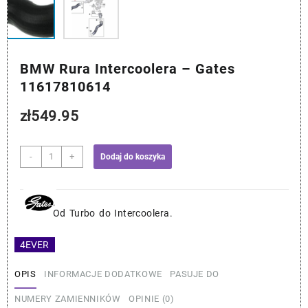
BMW Rura Intercoolera – Gates
11617810614
zł
549.95
ilość
-
+
Dodaj do koszyka
BMW
Rura
Intercoolera
-
Od Turbo do Intercoolera.
Gates
11617810614
4EVER
OPIS
INFORMACJE DODATKOWE
PASUJE DO
NUMERY ZAMIENNIKÓW
OPINIE (0)