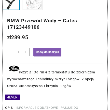
BMW Przewód Wody – Gates
17123449106
zł
289.95
ilość
-
+
Dodaj do koszyka
BMW
Przewód
Wody
-
Pozycja: Od rurki z termostatu do zbiorniczka
Gates
wyrownawczego i chłodnicy skrzyni biegów. Z opcją
17123449106
S205A Automatyczna Skrzynia Biegów.
4EVER
OPIS
INFORMACJE DODATKOWE
PASUJE DO