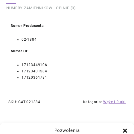
NUMERY ZAMIENNIKÓW
OPINIE (0)
Numer Producenta:
02-1884
Numer OE
17123449106
17123401584
17120361781
SKU:
GAT-021884
Kategoria:
Węże i Rurki
Najlepszej Jakości Części Samochodowe z Gwarancją Dożywotnią!*
Pozwolenia