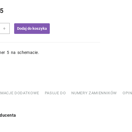
5
+
Dodaj do koszyka
ód
er 5 na schemacie.
510120
RMACJE DODATKOWE
PASUJE DO
NUMERY ZAMIENNIKÓW
OPIN
ducenta