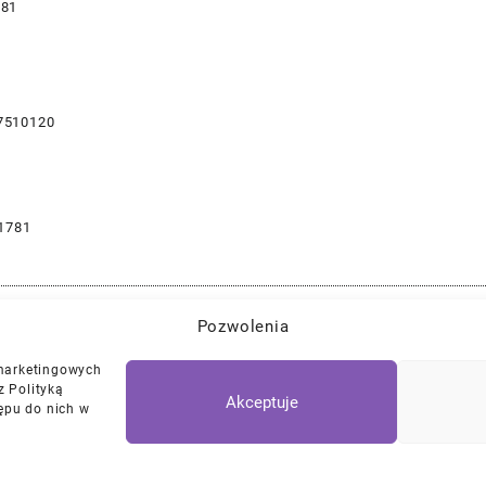
781
7510120
1781
Pozwolenia
Najlepszej Jakości Części Samochodowe z Gwarancją Dożywotnią!*
 marketingowych
z Polityką
Akceptuje
ępu do nich w
Polityka Prywatności
Regulamin
/
Ciasteczk
© 2026
DKTNY Garage
Designed by
Themehunk WordPress Them