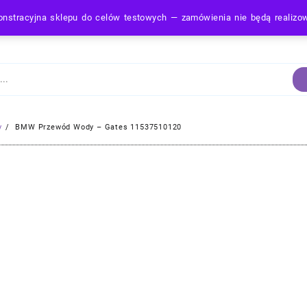
nstracyjna sklepu do celów testowych — zamówienia nie będą realiz
Strona Główna
y
BMW Przewód Wody – Gates 11537510120