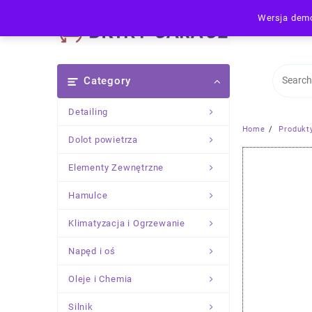
Skip
Wersja demo
to
content
Category
Detailing
Home
Produkt
Dolot powietrza
Elementy Zewnętrzne
Hamulce
Klimatyzacja i Ogrzewanie
Napęd i oś
Oleje i Chemia
Silnik