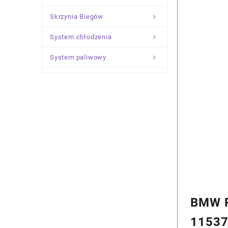
Skrzynia Biegów
System chłodzenia
System paliwowy
Układ Kierowniczy
Zawieszenie
BMW P
1153