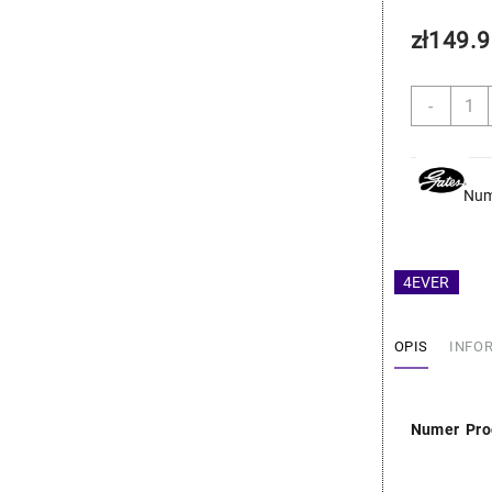
zł
149.9
ilość
-
BMW
Przew
Wody
-
Num
Gates
11537
4EVER
OPIS
INFO
Numer Pro