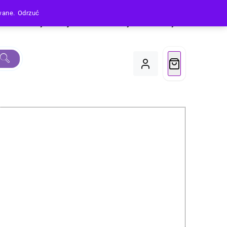
owane.
Odrzuć
Produkty
Moje Konto
Koszyk
Do Kasy