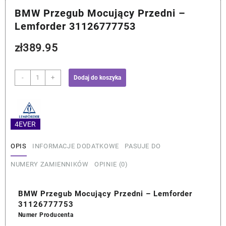
BMW Przegub Mocujący Przedni –
Lemforder 31126777753
zł
389.95
ilość
-
+
Dodaj do koszyka
BMW
Przegub
Mocujący
Przedni
4EVER
-
Lemforder
OPIS
INFORMACJE DODATKOWE
PASUJE DO
31126777753
NUMERY ZAMIENNIKÓW
OPINIE (0)
BMW Przegub Mocujący Przedni – Lemforder
31126777753
Numer Producenta