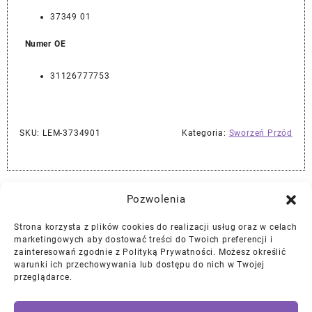
37349 01
Numer OE
31126777753
SKU:
LEM-3734901
Kategoria:
Sworzeń Przód
Najlepszej Jakości Części Samochodowe z Gwarancją Dożywotnią!*
Pozwolenia
Strona korzysta z plików cookies do realizacji usług oraz w celach
Gwarancja i Zwroty
marketingowych aby dostować treści do Twoich preferencji i
zainteresowań zgodnie z Polityką Prywatności. Możesz określić
warunki ich przechowywania lub dostępu do nich w Twojej
Polityka Prywatności
przeglądarce.