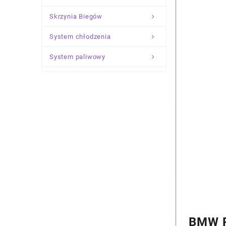
Skrzynia Biegów
System chłodzenia
System paliwowy
Układ Kierowniczy
Zawieszenie
BMW P