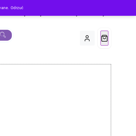
owane.
Odrzuć
Produkty
Moje Konto
Koszyk
Do Kasy