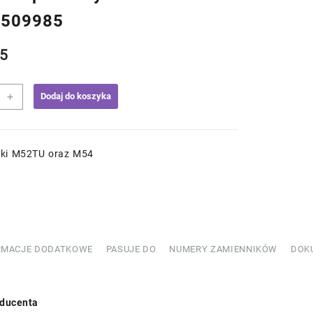
7509985
5
+
Dodaj do koszyka
a
niki M52TU oraz M54
509985
RMACJE DODATKOWE
PASUJE DO
NUMERY ZAMIENNIKÓW
DOK
ducenta