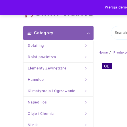
Skip
Wersja demo
to
content
Category
Detailing
Home
Produkt
Dolot powietrza
OE
Elementy Zewnętrzne
Hamulce
Klimatyzacja i Ogrzewanie
Napęd i oś
Oleje i Chemia
Silnik