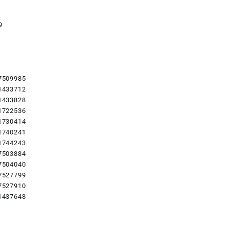
9
7509985
1433712
1433828
1722536
1730414
1740241
1744243
7503884
7504040
7527799
7527910
1437648