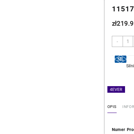
1151
zł
219.9
ilość
-
BMW
Pomp
Wody
-
Sil
Saleri
11517
4EVER
OPIS
INFO
Numer Pro