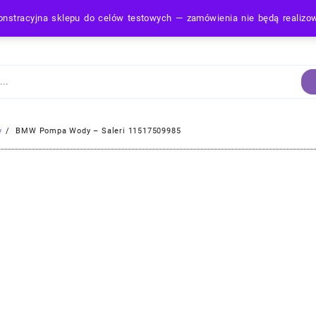
nstracyjna sklepu do celów testowych — zamówienia nie będą realiz
Strona Główna
y
BMW Pompa Wody – Saleri 11517509985