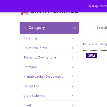
Skip
Wersja demo
to
content
Category
Detailing
Home
Produkt
Dolot powietrza
OEM
Elementy Zewnętrzne
Hamulce
Klimatyzacja i Ogrzewanie
Napęd i oś
Oleje i Chemia
Silnik