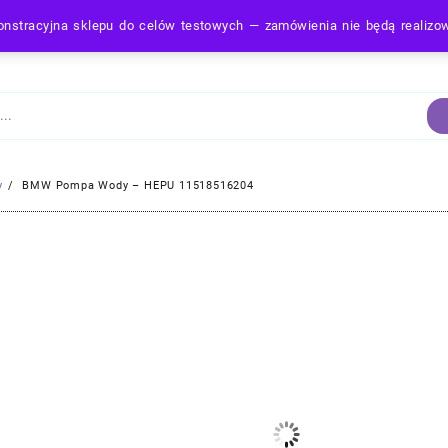
nstracyjna sklepu do celów testowych — zamówienia nie będą realiz
Strona Główna
y
BMW Pompa Wody – HEPU 11518516204