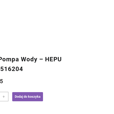
Pompa Wody – HEPU
8516204
5
+
Dodaj do koszyka
a