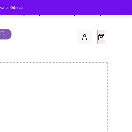
owane.
Odrzuć
Produkty
Moje Konto
Koszyk
Do Kasy