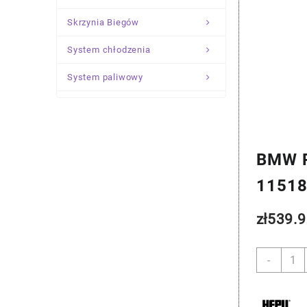
Skrzynia Biegów
System chłodzenia
System paliwowy
Układ Kierowniczy
Zawieszenie
BMW 
1151
zł
539.9
ilość
-
BMW
Pomp
Wody