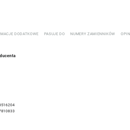
516204
RMACJE DODATKOWE
PASUJE DO
NUMERY ZAMIENNIKÓW
OPIN
ducenta
8516204
7810833