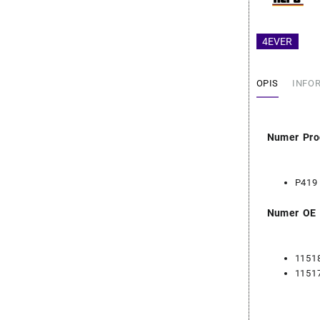
-
HEPU
11518
4EVER
OPIS
INFO
Numer Pro
P419
Numer OE
1151
1151