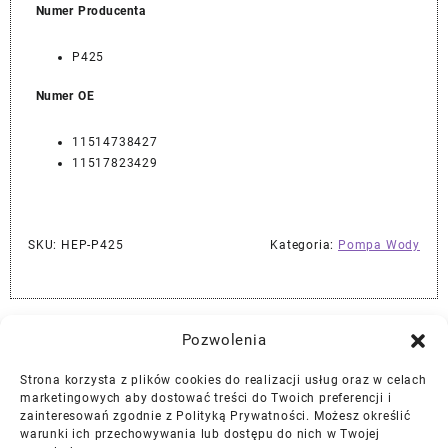
Numer Producenta
P425
Numer OE
11514738427
11517823429
SKU:
HEP-P425
Kategoria:
Pompa Wody
Najlepszej Jakości Części Samochodowe z Gwarancją Dożywotnią!*
Pozwolenia
Strona korzysta z plików cookies do realizacji usług oraz w celach
Gwarancja i Zwroty
marketingowych aby dostować treści do Twoich preferencji i
zainteresowań zgodnie z Polityką Prywatności. Możesz określić
warunki ich przechowywania lub dostępu do nich w Twojej
Polityka Prywatności