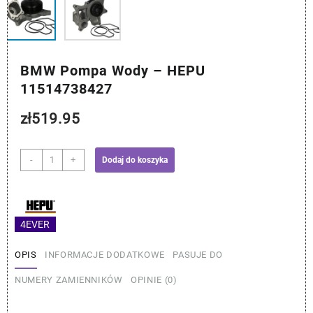
BMW Pompa Wody – HEPU
11514738427
zł
519.95
ilość
-
+
Dodaj do koszyka
BMW
Pompa
Wody
-
4EVER
HEPU
11514738427
OPIS
INFORMACJE DODATKOWE
PASUJE DO
NUMERY ZAMIENNIKÓW
OPINIE (0)