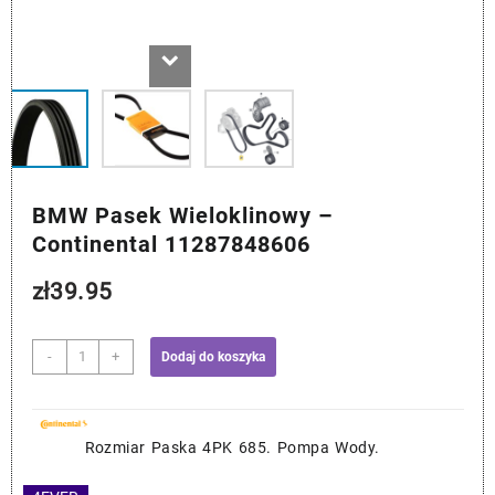
BMW Pasek Wieloklinowy –
Continental 11287848606
zł
39.95
ilość
-
+
Dodaj do koszyka
BMW
Pasek
Wieloklinowy
-
Rozmiar Paska 4PK 685. Pompa Wody.
Continental
11287848606