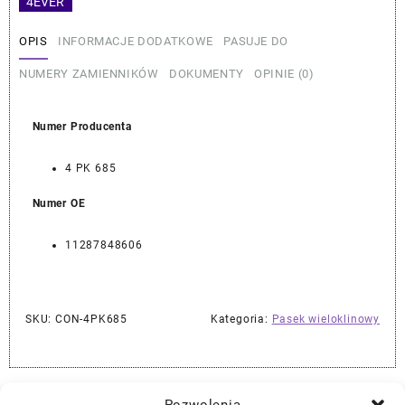
4EVER
OPIS
INFORMACJE DODATKOWE
PASUJE DO
NUMERY ZAMIENNIKÓW
DOKUMENTY
OPINIE (0)
Numer Producenta
4 PK 685
Numer OE
11287848606
SKU:
CON-4PK685
Kategoria:
Pasek wieloklinowy
Najlepszej Jakości Części Samochodowe z Gwarancją Dożywotnią!*