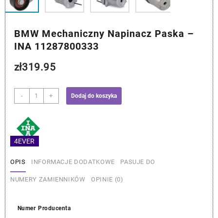
BMW Mechaniczny Napinacz Paska –
INA 11287800333
zł
319.95
ilość
-
+
Dodaj do koszyka
BMW
Mechaniczny
Napinacz
Paska
4EVER
-
INA
OPIS
INFORMACJE DODATKOWE
PASUJE DO
11287800333
NUMERY ZAMIENNIKÓW
OPINIE (0)
Numer Producenta