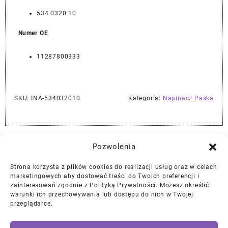
534 0320 10
Numer OE
11287800333
SKU:
INA-534032010
Kategoria:
Napinacz Paska
Najlepszej Jakości Części Samochodowe z Gwarancją Dożywotnią!*
Pozwolenia
Strona korzysta z plików cookies do realizacji usług oraz w celach
Gwarancja i Zwroty
marketingowych aby dostować treści do Twoich preferencji i
zainteresowań zgodnie z Polityką Prywatności. Możesz określić
warunki ich przechowywania lub dostępu do nich w Twojej
Polityka Prywatności
przeglądarce.