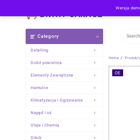
Skip
Wersja demo
to
content
Category
Detailing
Home
Produkt
Dolot powietrza
OE
Elementy Zewnętrzne
Hamulce
Klimatyzacja i Ogrzewanie
Napęd i oś
Oleje i Chemia
Silnik