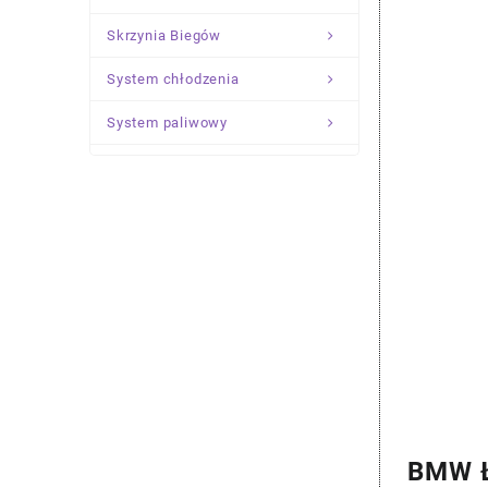
Skrzynia Biegów
System chłodzenia
System paliwowy
Układ Kierowniczy
Zawieszenie
BMW Ł