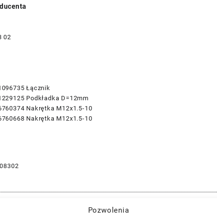
ducenta
3 02
1096735 Łącznik
1229125 Podkładka D=12mm
6760374 Nakrętka M12x1.5-10
6760668 Nakrętka M12x1.5-10
08302
Pozwolenia