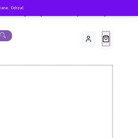
owane.
Odrzuć
Produkty
Moje Konto
Koszyk
Do Kasy