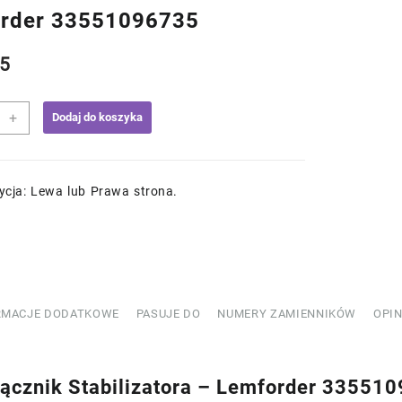
rder 33551096735
5
+
Dodaj do koszyka
ik
izatora
ycja: Lewa lub Prawa strona.
rder
096735
RMACJE DODATKOWE
PASUJE DO
NUMERY ZAMIENNIKÓW
OPIN
cznik Stabilizatora – Lemforder 33551