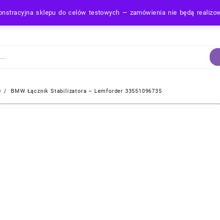
nstracyjna sklepu do celów testowych — zamówienia nie będą realiz
Strona Główna
y
BMW Łącznik Stabilizatora – Lemforder 33551096735