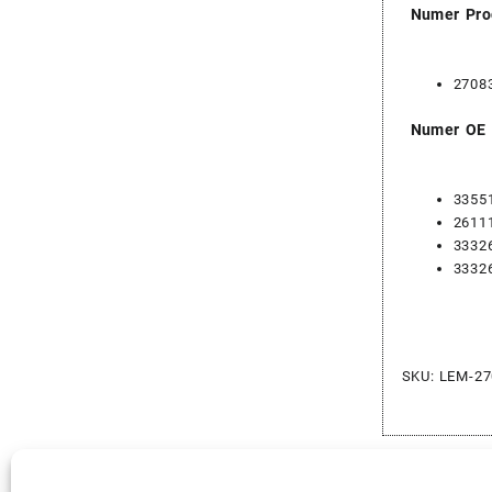
Numer Pro
2708
Numer OE
3355
2611
3332
3332
SKU:
LEM-27