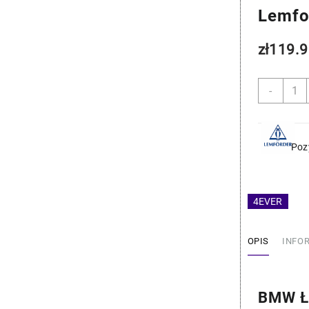
Lemfo
zł
119.9
ilość
-
BMW
Łączn
Stabil
-
Poz
Lemfo
33551
4EVER
OPIS
INFO
BMW Łą