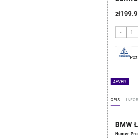
zł
199.9
ilość
-
BMW
Łączn
Stabil
-
Poz
Lemfo
31356
4EVER
OPIS
INFO
BMW Łą
Numer Pro