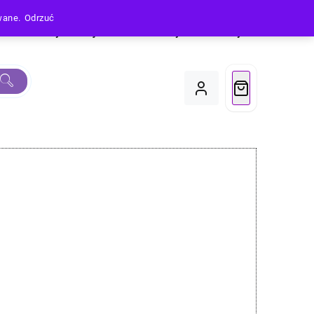
owane.
Odrzuć
Produkty
Moje Konto
Koszyk
Do Kasy