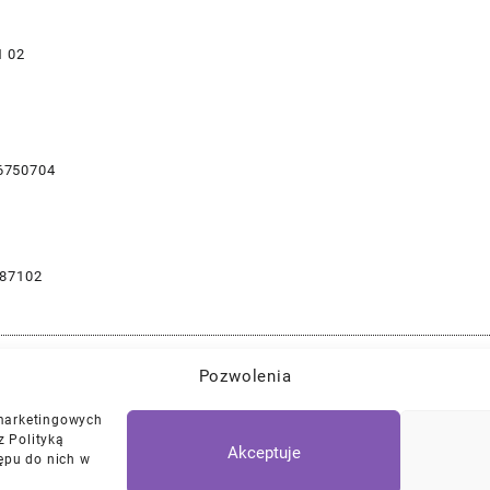
1 02
6750704
87102
Pozwolenia
Najlepszej Jakości Części Samochodowe z Gwarancją Dożywotnią!*
 marketingowych
z Polityką
Akceptuje
ępu do nich w
Polityka Prywatności
Regulamin
/
Ciasteczk