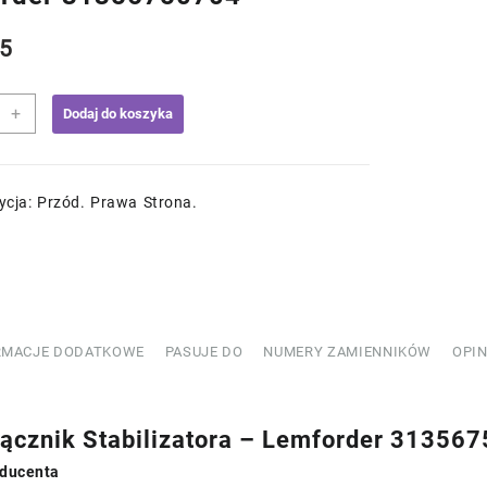
5
+
Dodaj do koszyka
ik
izatora
ycja: Przód. Prawa Strona.
rder
750704
RMACJE DODATKOWE
PASUJE DO
NUMERY ZAMIENNIKÓW
OPIN
cznik Stabilizatora – Lemforder 31356
ducenta