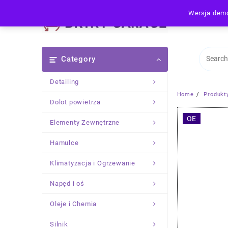
Skip
Wersja demo
to
content
Category
Detailing
Home
Produkt
Dolot powietrza
OE
Elementy Zewnętrzne
Hamulce
Klimatyzacja i Ogrzewanie
Napęd i oś
Oleje i Chemia
Silnik