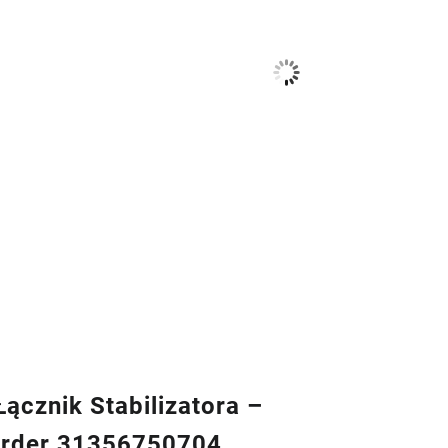
ącznik Stabilizatora –
rder 31356750704