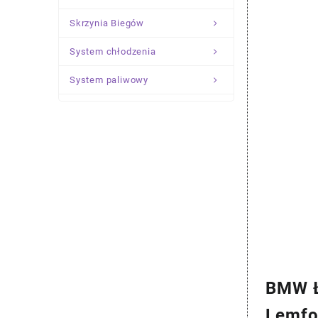
Skrzynia Biegów
System chłodzenia
System paliwowy
Układ Kierowniczy
Zawieszenie
BMW Ł
Lemfo