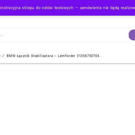
nstracyjna sklepu do celów testowych — zamówienia nie będą realiz
Strona Główna
y
BMW Łącznik Stabilizatora – Lemforder 31356750704