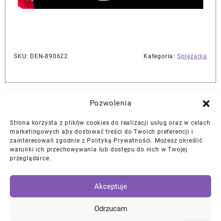
SKU:
DEN-890622
Kategoria:
Sprężarka
Najlepszej Jakości Części Samochodowe z Gwarancją Dożywotnią!*
Pozwolenia
Strona korzysta z plików cookies do realizacji usług oraz w celach
Gwarancja i Zwroty
marketingowych aby dostować treści do Twoich preferencji i
zainteresowań zgodnie z Polityką Prywatności. Możesz określić
warunki ich przechowywania lub dostępu do nich w Twojej
Polityka Prywatności
przeglądarce.
Regulamin
/
Ciasteczka
Akceptuje
Instagram
Facebook
YouTube
Mail
Odrzucam