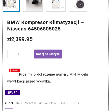
BMW Kompresor Klimatyzacji –
Nissens 64506805025
zł
2,399.95
ilość
-
+
Dodaj do koszyka
BMW
Kompresor
Klimatyzacji
-
Prosimy o dołączenie numeru VIN w celu
Nissens
weryfikacji przed wysyłką.
64506805025
4EVER
OPIS
INFORMACJE DODATKOWE
PASUJE DO