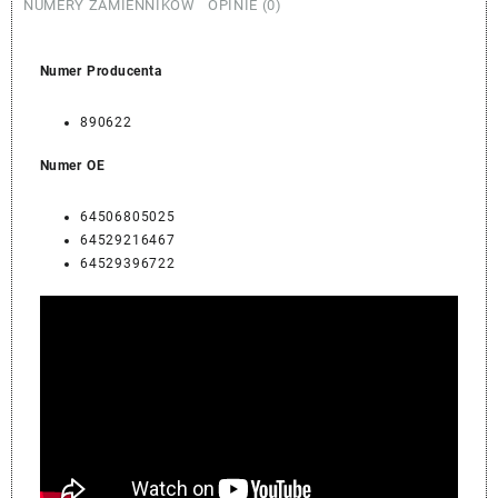
NUMERY ZAMIENNIKÓW
OPINIE (0)
Numer Producenta
890622
Numer OE
64506805025
64529216467
64529396722