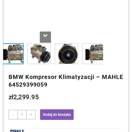
BMW Kompresor Klimatyzacji – MAHLE
64529399059
zł
2,299.95
ilość
-
+
Dodaj do koszyka
BMW
Kompresor
Klimatyzacji