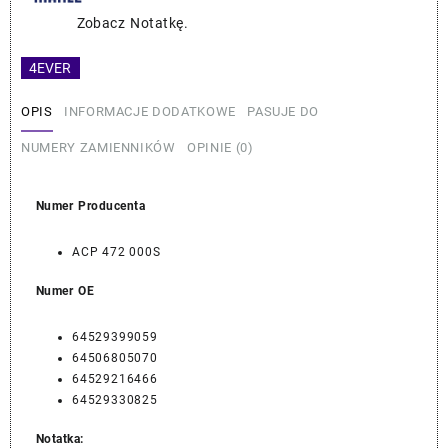
–
Zobacz Notatkę.
MAHLE
64529399059
4EVER
OPIS
INFORMACJE DODATKOWE
PASUJE DO
NUMERY ZAMIENNIKÓW
OPINIE (0)
Numer Producenta
ACP 472 000S
Numer OE
64529399059
64506805070
64529216466
64529330825
Notatka: