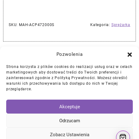
SKU:
MAH-ACP472000S
Kategoria:
Sprężarka
Najlepszej Jakości Części Samochodowe z Gwarancją Dożywotnią!*
Pozwolenia
Strona korzysta z plików cookies do realizacji usług oraz w celach
Gwarancja i Zwroty
marketingowych aby dostować treści do Twoich preferencji i
zainteresowań zgodnie z Polityką Prywatności. Możesz określić
warunki ich przechowywania lub dostępu do nich w Twojej
Polityka Prywatności
przeglądarce.
Regulamin
/
Ciasteczka
Akceptuje
Instagram
Facebook
YouTube
Mail
Odrzucam
Zobacz Ustawienia
© 2026
DKTNY Garage