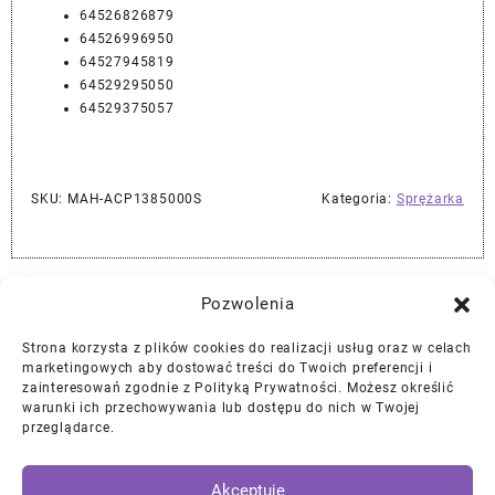
64526826879
64526996950
64527945819
64529295050
64529375057
SKU:
MAH-ACP1385000S
Kategoria:
Sprężarka
Najlepszej Jakości Części Samochodowe z Gwarancją Dożywotnią!*
Pozwolenia
Strona korzysta z plików cookies do realizacji usług oraz w celach
Gwarancja i Zwroty
marketingowych aby dostować treści do Twoich preferencji i
zainteresowań zgodnie z Polityką Prywatności. Możesz określić
warunki ich przechowywania lub dostępu do nich w Twojej
Polityka Prywatności
przeglądarce.
Regulamin
/
Ciasteczka
Akceptuje