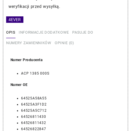
MAHLE
weryfikacji przed wysyłką.
64525A58A55
4EVER
OPIS
INFORMACJE DODATKOWE
PASUJE DO
NUMERY ZAMIENNIKÓW
OPINIE (0)
Numer Producenta
ACP 1385 000S
Numer OE
64525A58A55
64525A3F1D2
64525A5C712
64526811430
64526811432
64526822847