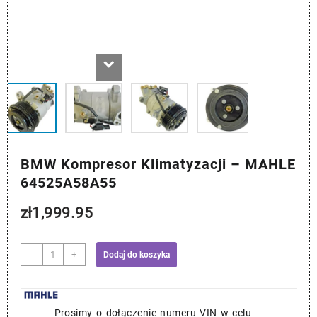
BMW Kompresor Klimatyzacji – MAHLE
64525A58A55
zł
1,999.95
ilość
-
+
Dodaj do koszyka
BMW
Kompresor
Klimatyzacji
-
Prosimy o dołączenie numeru VIN w celu