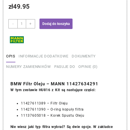
zł
49.95
ilość
-
+
Dodaj do koszyka
BMW
Filtr
Oleju
–
MANN
OPIS
INFORMACJE DODATKOWE
DOKUMENTY
11427634291
NUMERY ZAMIENNIKÓW
PASUJE DO
OPINIE (0)
BMW Filtr Oleju – MANN 11427634291
W tym zestawie HU816 z Kit są nastujące części:
11427611389 – Filtr Oleju
11427611390 – O-ring kopuły filtra
11137605018 – Korek Spustu Oleju
Nie wiesz jaki typ filtra wybrać? Są dwie opcje. W zakładce