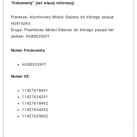
“Dokumenty” jest więcej informacji.
Pierwsza: Aluminiowy Moduł Olejowy do którego pasuje
HU816zKit.
Druga: Plastikowy Moduł Olejowy do którego pasuje ten
zestaw: HU8002XKIT.
Numer Producenta:
HU8002XKIT
Numer OE:
11427618461
11427634291
11427618462
11427634292
11427635802