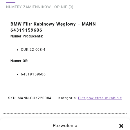
64319159606
NUMERY ZAMIENNIKÓW
OPINIE (0)
BMW Filtr Kabinowy Węglowy – MANN
64319159606
Numer Producenta:
CUK 22 008-4
Numer OE:
64319159606
SKU:
MANN-CUK220084
Kategoria:
Filtr powietrza w kabinie
Najlepszej Jakości Części Samochodowe z Gwarancją Dożywotnią!*
Pozwolenia