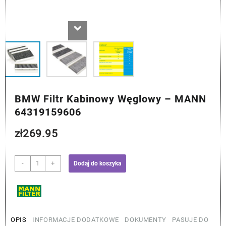
BMW Filtr Kabinowy Węglowy – MANN
64319159606
zł
269.95
ilość
-
+
Dodaj do koszyka
BMW
Filtr
Kabinowy
Węglowy
-
OPIS
INFORMACJE DODATKOWE
DOKUMENTY
PASUJE DO
MANN