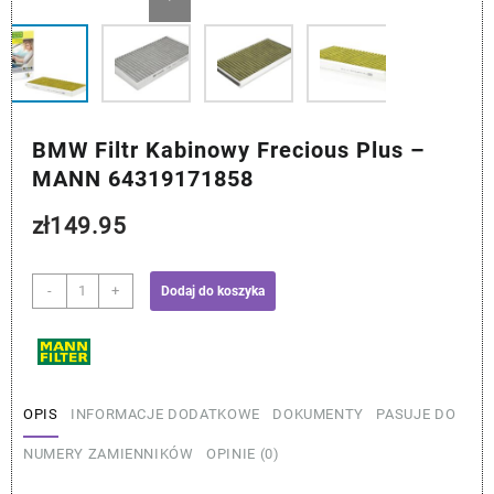
BMW Filtr Kabinowy Frecious Plus –
MANN 64319171858
zł
149.95
ilość
-
+
Dodaj do koszyka
BMW
Filtr
Kabinowy
Frecious
Plus
OPIS
INFORMACJE DODATKOWE
DOKUMENTY
PASUJE DO
-
MANN
NUMERY ZAMIENNIKÓW
OPINIE (0)
64319171858