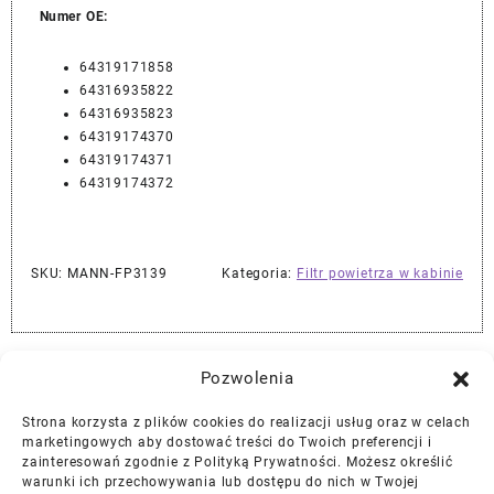
Numer OE:
64319171858
64316935822
64316935823
64319174370
64319174371
64319174372
SKU:
MANN-FP3139
Kategoria:
Filtr powietrza w kabinie
Najlepszej Jakości Części Samochodowe z Gwarancją Dożywotnią!*
Pozwolenia
Strona korzysta z plików cookies do realizacji usług oraz w celach
Gwarancja i Zwroty
marketingowych aby dostować treści do Twoich preferencji i
zainteresowań zgodnie z Polityką Prywatności. Możesz określić
warunki ich przechowywania lub dostępu do nich w Twojej
Polityka Prywatności