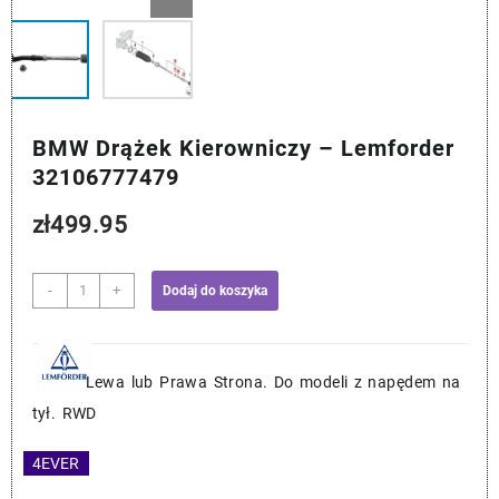
BMW Drążek Kierowniczy – Lemforder
32106777479
zł
499.95
ilość
-
+
Dodaj do koszyka
BMW
Drążek
Kierowniczy
-
Lewa lub Prawa Strona. Do modeli z napędem na
Lemforder
tył. RWD
32106777479
4EVER