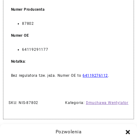
Numer Producenta
87802
Numer OE
64119291177
Notatka:
Bez regulatora tzw. jeża. Numer OE to
64119276112
.
SKU:
NIS-87802
Kategoria:
Dmuchawa Wentylator
Najlepszej Jakości Części Samochodowe z Gwarancją Dożywotnią!*
Pozwolenia