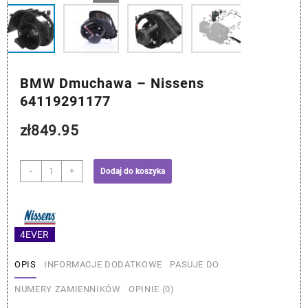
BMW Dmuchawa – Nissens
64119291177
zł
849.95
ilość
-
+
Dodaj do koszyka
BMW
Dmuchawa
-
Nissens
4EVER
64119291177
OPIS
INFORMACJE DODATKOWE
PASUJE DO
NUMERY ZAMIENNIKÓW
OPINIE (0)