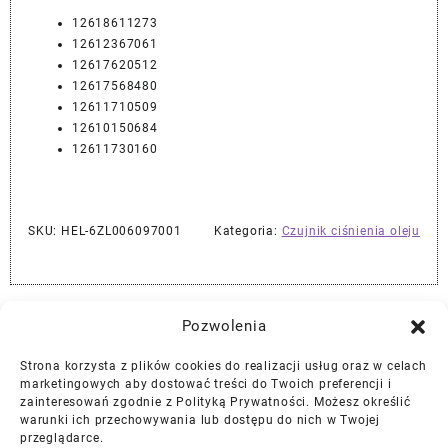
12618611273
12612367061
12617620512
12617568480
12611710509
12610150684
12611730160
SKU:
HEL-6ZL006097001
Kategoria:
Czujnik ciśnienia oleju
Najlepszej Jakości Części Samochodowe z Gwarancją Dożywotnią!*
Pozwolenia
Strona korzysta z plików cookies do realizacji usług oraz w celach
Gwarancja i Zwroty
marketingowych aby dostować treści do Twoich preferencji i
zainteresowań zgodnie z Polityką Prywatności. Możesz określić
warunki ich przechowywania lub dostępu do nich w Twojej
Polityka Prywatności
przeglądarce.