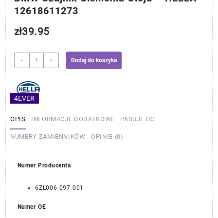
12618611273
zł
39.95
ilość
-
+
Dodaj do koszyka
BMW
Czujnik
Ciśnienia
4EVER
Oleju
-
HELLA
OPIS
INFORMACJE DODATKOWE
PASUJE DO
12618611273
NUMERY ZAMIENNIKÓW
OPINIE (0)
Numer Producenta
6ZL006 097-001
Numer OE