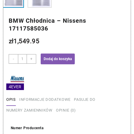
BMW Chłodnica – Nissens
17117585036
zł
1,549.95
ilość
-
+
Dodaj do koszyka
BMW
Chłodnica
–
Nissens
4EVER
17117585036
OPIS
INFORMACJE DODATKOWE
PASUJE DO
NUMERY ZAMIENNIKÓW
OPINIE (0)
Numer Producenta