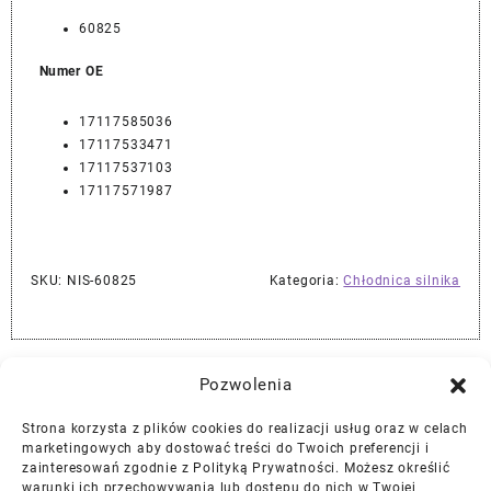
60825
Numer OE
17117585036
17117533471
17117537103
17117571987
SKU:
NIS-60825
Kategoria:
Chłodnica silnika
Najlepszej Jakości Części Samochodowe z Gwarancją Dożywotnią!*
Pozwolenia
Strona korzysta z plików cookies do realizacji usług oraz w celach
Gwarancja i Zwroty
marketingowych aby dostować treści do Twoich preferencji i
zainteresowań zgodnie z Polityką Prywatności. Możesz określić
warunki ich przechowywania lub dostępu do nich w Twojej