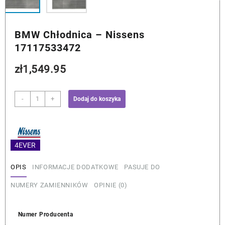
BMW Chłodnica – Nissens
17117533472
zł
1,549.95
ilość
-
+
Dodaj do koszyka
BMW
Chłodnica
–
Nissens
4EVER
17117533472
OPIS
INFORMACJE DODATKOWE
PASUJE DO
NUMERY ZAMIENNIKÓW
OPINIE (0)
Numer Producenta