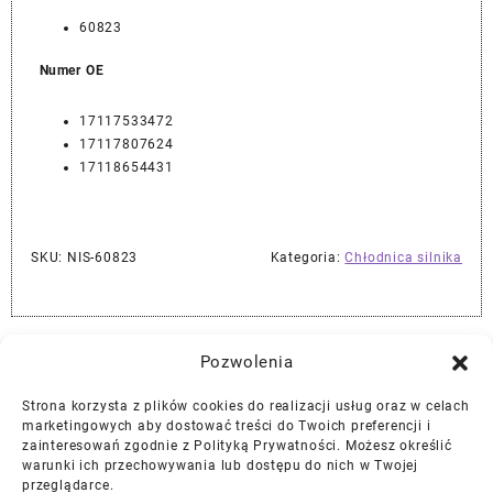
60823
Numer OE
17117533472
17117807624
17118654431
SKU:
NIS-60823
Kategoria:
Chłodnica silnika
Najlepszej Jakości Części Samochodowe z Gwarancją Dożywotnią!*
Pozwolenia
Strona korzysta z plików cookies do realizacji usług oraz w celach
Gwarancja i Zwroty
marketingowych aby dostować treści do Twoich preferencji i
zainteresowań zgodnie z Polityką Prywatności. Możesz określić
warunki ich przechowywania lub dostępu do nich w Twojej
Polityka Prywatności
przeglądarce.