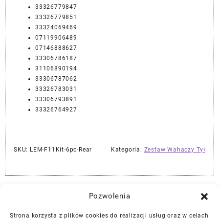
33326779847
33326779851
33324069469
07119906489
07146888627
33306786187
31106890194
33306787062
33326783031
33306793891
33326764927
SKU:
LEM-F11Kit-6pc-Rear
Kategoria:
Zestaw Wahaczy Tył
Najlepszej Jakości Części Samochodowe z Gwarancją Dożywotnią!*
Pozwolenia
Strona korzysta z plików cookies do realizacji usług oraz w celach
Gwarancja i Zwroty