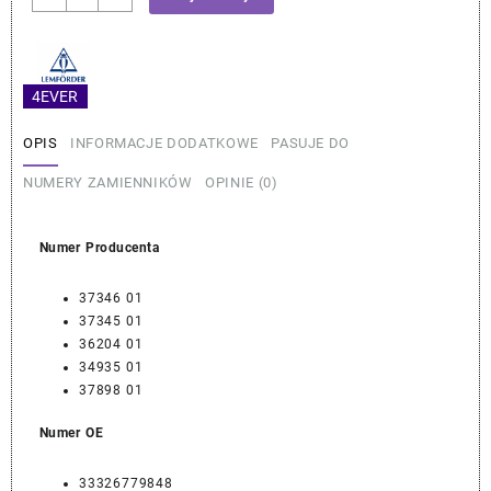
BMW
6
Częściowy
Zestaw
4EVER
Wahaczy
Tylnych
OPIS
INFORMACJE DODATKOWE
PASUJE DO
–
Lemforder
NUMERY ZAMIENNIKÓW
OPINIE (0)
F11
F07
Numer Producenta
37346 01
37345 01
36204 01
34935 01
37898 01
Numer OE
33326779848