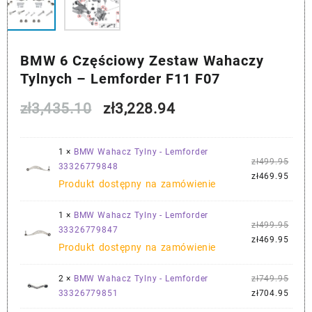
BMW 6 Częściowy Zestaw Wahaczy
Tylnych – Lemforder F11 F07
Pierwotna
Aktualna
zł
3,435.10
zł
3,228.94
cena
cena
1 ×
BMW Wahacz Tylny - Lemforder
Pier
wynosiła:
wynosi:
zł
499.95
33326779848
cena
Aktu
zł
469.95
Produkt dostępny na zamówienie
zł3,435.10.
zł3,228.94.
wynos
cena
zł499
wynos
1 ×
BMW Wahacz Tylny - Lemforder
zł469
Pier
zł
499.95
33326779847
cena
Aktu
zł
469.95
Produkt dostępny na zamówienie
wynos
cena
zł499
wynos
Pier
2 ×
BMW Wahacz Tylny - Lemforder
zł
749.95
zł469
cena
Aktu
33326779851
zł
704.95
wynos
cena