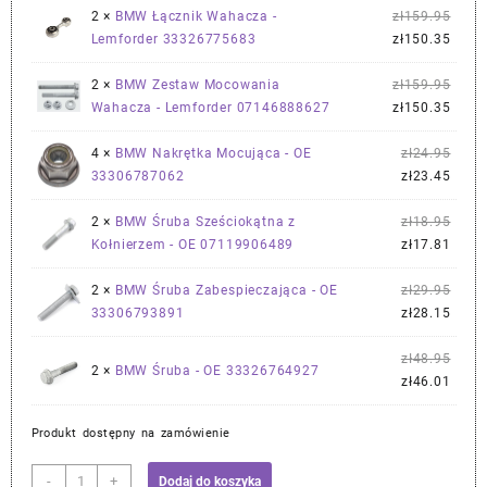
zł749
wynos
Pier
2 ×
BMW Łącznik Wahacza -
zł
159.95
zł704
cena
Aktu
Lemforder 33326775683
zł
150.35
wynos
cena
zł159
wynos
Pier
2 ×
BMW Zestaw Mocowania
zł
159.95
zł150
cena
Aktu
Wahacza - Lemforder 07146888627
zł
150.35
wynos
cena
zł159
wynos
Pier
4 ×
BMW Nakrętka Mocująca - OE
zł
24.95
zł150
cena
Aktu
33306787062
zł
23.45
wynos
cena
zł24.
wynos
Pier
2 ×
BMW Śruba Sześciokątna z
zł
18.95
zł23.
cena
Aktu
Kołnierzem - OE 07119906489
zł
17.81
wynos
cena
zł18.
wynos
Pier
2 ×
BMW Śruba Zabespieczająca - OE
zł
29.95
zł17.
cena
Aktu
33306793891
zł
28.15
wynos
cena
zł29.
wynos
Pier
zł
48.95
2 ×
BMW Śruba - OE 33326764927
zł28.
cena
Aktu
zł
46.01
wynos
cena
zł48.
wynos
Produkt dostępny na zamówienie
zł46.
ilość
-
+
Dodaj do koszyka